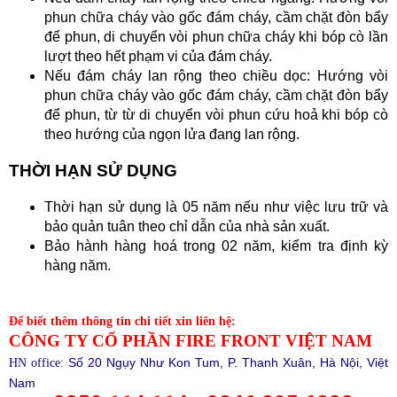
phun chữa cháy vào gốc đám cháy, cầm chặt đòn bẩy
để phun, di chuyển vòi phun chữa cháy khi bóp cò lần
lượt theo hết phạm vi của đám cháy.
Nếu đám cháy lan rộng theo chiều dọc: Hướng vòi
phun chữa cháy vào gốc đám cháy, cầm chặt đòn bẩy
để phun, từ từ di chuyển vòi phun cứu hoả khi bóp cò
theo hướng của ngọn lửa đang lan rộng.
THỜI HẠN SỬ DỤNG
Thời hạn sử dụng là 05 năm nếu như việc lưu trữ và
bảo quản tuân theo chỉ dẫn của nhà sản xuất.
Bảo hành hàng hoá trong 02 năm, kiểm tra định kỳ
hàng năm.
Để biết thêm thông tin chi tiết xin liên hệ:
CÔNG TY CỔ PHẦN FIRE FRONT VIỆT NAM
Số 20 Ngụy Như Kon Tum, P. Thanh Xuân, Hà Nội, Việt
HN office:
Nam