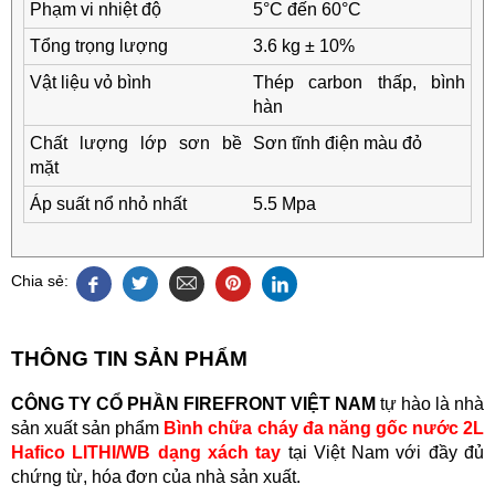
Phạm vi nhiệt độ
5°C đến 60°C
Tổng trọng lượng
3.6 kg ± 10%
Vật liệu vỏ bình
Thép carbon thấp, bình
hàn
Chất lượng lớp sơn bề
Sơn tĩnh điện màu đỏ
mặt
Áp suất nổ nhỏ nhất
5.5 Mpa
Chia sẻ:
THÔNG TIN SẢN PHẨM
CÔNG TY CỔ PHẦN FIREFRONT VIỆT NAM
tự hào là nhà
sản xuất sản phẩm
Bình chữa cháy đa năng gốc nước 2L
Hafico LITHI/WB dạng xách tay
tại Việt Nam với đầy đủ
chứng từ, hóa đơn của nhà sản xuất.