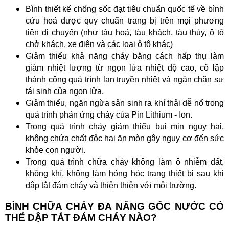
Bình thiết kế chống sốc đạt tiêu chuẩn quốc tế về bình
cứu hoả được quy chuẩn trang bị trên mọi phương
tiện di chuyển (như tàu hoả, tàu khách, tàu thủy, ô tô
chở khách, xe điện và các loại ô tô khác)
Giảm thiểu khả năng cháy bằng cách hấp thụ làm
giảm nhiệt lượng từ ngọn lửa nhiệt độ cao, cô lập
thành công quá trình lan truyền nhiệt và ngăn chặn sự
tái sinh của ngọn lửa.
Giảm thiểu, ngăn ngừa sản sinh ra khí thải dễ nổ trong
quá trình phản ứng cháy của Pin Lithium - Ion.
Trong quá trình cháy giảm thiểu bụi mịn nguy hại,
không chứa chất độc hại ăn mòn gây nguy cơ đến sức
khỏe con người.
Trong quá trình chữa cháy không làm ô nhiễm đất,
không khí, không làm hỏng hóc trang thiết bị sau khi
dập tắt đám cháy và thiện thiện với môi trường.
BÌNH CHỮA CHÁY ĐA NĂNG GỐC NƯỚC CÓ
THỂ DẬP TẮT ĐÁM CHÁY NÀO?