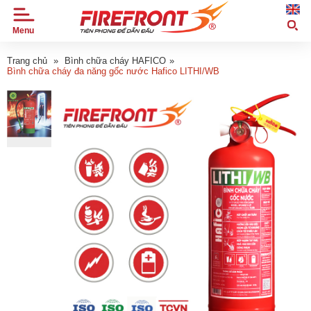
Menu
TRANG
CHỦ
Trang chủ
»
Bình chữa cháy HAFICO
»
Bình chữa cháy đa năng gốc nước Hafico LITHI/WB
GIỚI
THIỆU
SẢN
PHẨM
TIN
TỨC
DỰ
ÁN
ỨNG
DỤNG
ĐẠI
LÝ