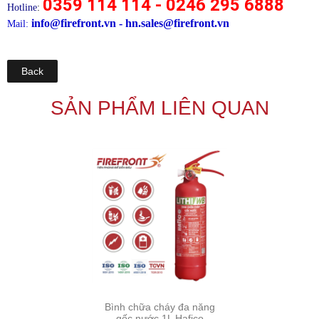
0359 114 114 - 0246 295 6888
Hotline
:
info@firefront.vn - hn.sales@firefront.vn
Mail:
Back
SẢN PHẨM LIÊN QUAN
Bình chữa cháy đa năng
gốc nước 1L Hafico