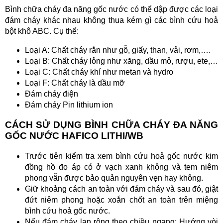
Bình chữa cháy đa năng gốc nước có thể dập được các loại
đám cháy khác nhau không thua kém gì các bình cứu hoả
bột khô ABC. Cụ thể:
Loại A: Chất cháy rắn như gỗ, giấy, than, vải, rơm,….
Loại B: Chất cháy lỏng như xăng, dầu mỏ, rượu, ete,…
Loại C: Chất cháy khí như metan và hydro
Loại F: Chất cháy là dầu mỡ
Đám cháy điện
Đám cháy Pin lithium ion
CÁCH SỬ DỤNG BÌNH CHỮA CHÁY ĐA NĂNG
GỐC NƯỚC HAFICO LITHI/WB
Trước tiên kiểm tra xem bình cứu hoả gốc nước kim
đồng hồ đo áp có ở vạch xanh không và tem niêm
phong vẫn được bảo quản nguyên vẹn hay không.
Giữ khoảng cách an toàn với đám cháy và sau đó, giật
đứt niêm phong hoặc xoắn chốt an toàn trên miệng
bình cứu hoả gốc nước.
Nếu đám cháy lan rộng theo chiều ngang: Hướng vòi