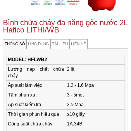
TUYỂN
DỤNG
Bình chữa cháy đa năng gốc nước 2L
LIÊN
Hafico LITHI/WB
HỆ
THÔNG SỐ
ỨNG DỤNG
TÀI LIỆU
LIÊN HỆ
MODEL: HFLWB2
Lượng nạp chất chữa
2 lít
cháy
Áp suất làm việc
1.2 - 1.6 Mpa
Tầm phun xa
3 - 5mét
Áp suất kiểm tra
2.5 Mpa
Thời gian phun hiệu quả
≥10 giây
Công suất chữa cháy
1A.34B