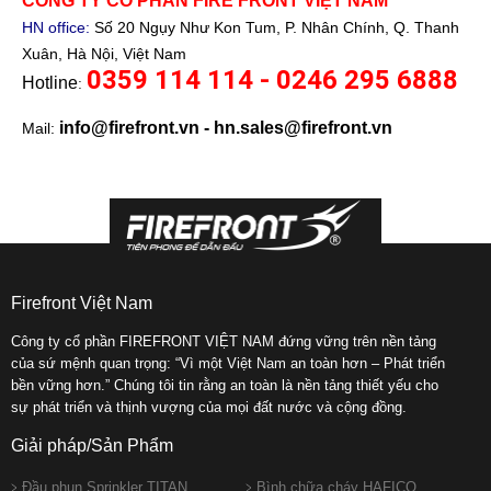
CÔNG TY CỔ PHẦN FIRE FRONT VIỆT NAM
HN office:
Số 20 Ngụy Như Kon Tum, P. Nhân Chính, Q. Thanh
Xuân, Hà Nội, Việt Nam
0359 114 114 - 0246 295 6888
Hotline
:
info@firefront.vn - hn.sales@firefront.vn
Mail:
Firefront Việt Nam
Công ty cổ phần FIREFRONT VIỆT NAM đứng vững trên nền tảng
của sứ mệnh quan trọng: “Vì một Việt Nam an toàn hơn – Phát triển
bền vững hơn.” Chúng tôi tin rằng an toàn là nền tảng thiết yếu cho
sự phát triển và thịnh vượng của mọi đất nước và cộng đồng.
Giải pháp/Sản Phẩm
Đầu phun Sprinkler TITAN
Bình chữa cháy HAFICO