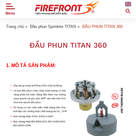
Menu
TRANG
CHỦ
Trang chủ
»
Đầu phun Sprinkler TITAN
»
ĐẦU PHUN TITAN 360
GIỚI
ĐẦU PHUN TITAN 360
THIỆU
SẢN
PHẨM
1. MÔ TẢ SẢN PHẨM:
TIN
TỨC
DỰ
ÁN
ỨNG
DỤNG
ĐẠI
LÝ