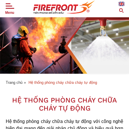
Menu
TRANG
CHỦ
GIỚI
THIỆU
SẢN
PHẨM
TIN
TỨC
Trang chủ
»
Hệ thống phòng cháy chữa cháy tự động
DỰ
ÁN
HỆ THỐNG PHÒNG CHÁY CHỮA
ỨNG
CHÁY TỰ ĐỘNG
DỤNG
ĐẠI
Hệ thống phòng cháy chữa cháy tự động với công nghệ
LÝ
hiện đại mang đến giải pháp chủ động và hiệu quả hơn