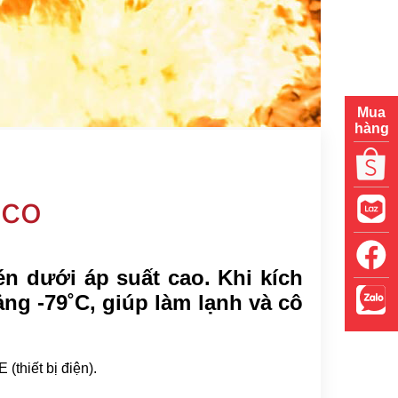
Mua
hàng
ICO
n dưới áp suất cao. Khi kích
g -79˚C, giúp làm lạnh và cô
(thiết bị điện).