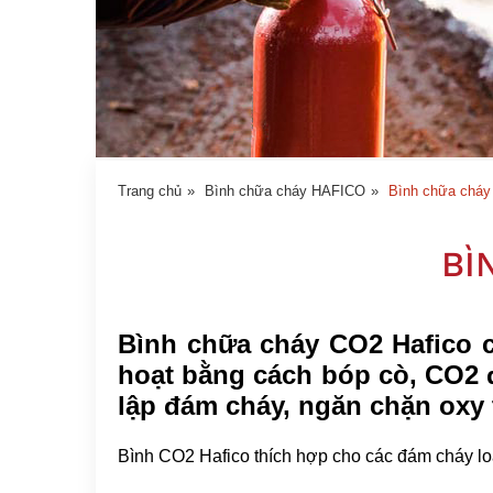
TUYỂN
DỤNG
LIÊN
HỆ
Trang chủ
»
Bình chữa cháy HAFICO
»
Bình chữa chá
BÌ
Bình chữa cháy CO2 Hafico c
hoạt bằng cách bóp cò, CO2 
lập đám cháy, ngăn chặn oxy t
Bình CO2 Hafico thích hợp cho các đám cháy loại B