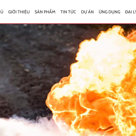
HỦ
GIỚI THIỆU
SẢN PHẨM
TIN TỨC
DỰ ÁN
ỨNG DỤNG
ĐẠI L