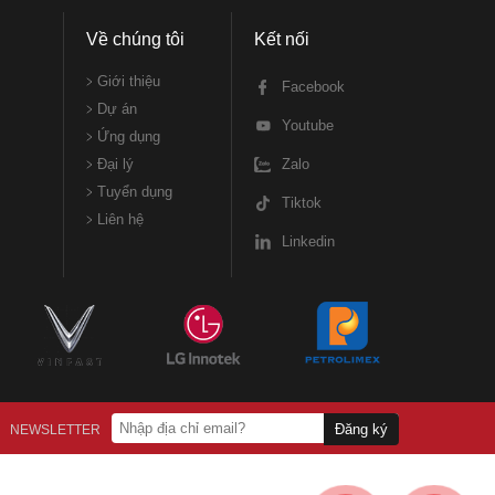
Về chúng tôi
Kết nối
Giới thiệu
Facebook
Dự án
Youtube
Ứng dụng
Đại lý
Zalo
Tuyển dụng
Tiktok
Liên hệ
Linkedin
Đăng ký
NEWSLETTER