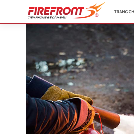
TRANG C
TRANG
CHỦ
GIỚI
THIỆU
SẢN
PHẨM
TIN
TỨC
DỰ
ÁN
ỨNG
DỤNG
ĐẠI
LÝ