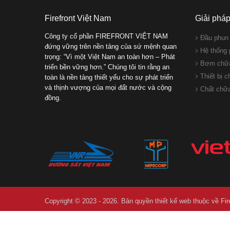
Firefront Việt Nam
Giải phá
Công ty cổ phần FIREFRONT VIỆT NAM
Đầu phun 
đứng vững trên nền tảng của sứ mệnh quan
Hệ thống 
trọng: “Vì một Việt Nam an toàn hơn – Phát
Bơm chữa
triển bền vững hơn.” Chúng tôi tin rằng an
Thiết bị 
toàn là nền tảng thiết yếu cho sự phát triển
và thịnh vượng của mọi đất nước và cộng
Chất chữ
đồng.
Copyright © 2023 - 2026. Bản quyền
thiết kế web
thuộc về Fire