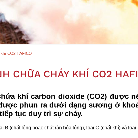
y khí CO2 HAFICO
NH CHỮA CHÁY KHÍ CO2 HAF
hứa khí carbon dioxide (CO2) được né
được phun ra dưới dạng sương ở khoản
iếp tục duy trì sự cháy.
 (chất lỏng hoặc chất rắn hóa lỏng), loại C (chất khí) và loại E 