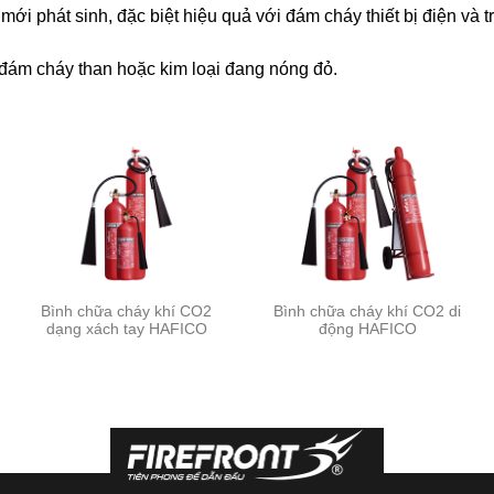
mới phát sinh, đặc biệt hiệu quả với đám cháy thiết bị điện và
đám cháy than hoặc kim loại đang nóng đỏ.
Bình chữa cháy khí CO2
Bình chữa cháy khí CO2 di
dạng xách tay HAFICO
động HAFICO