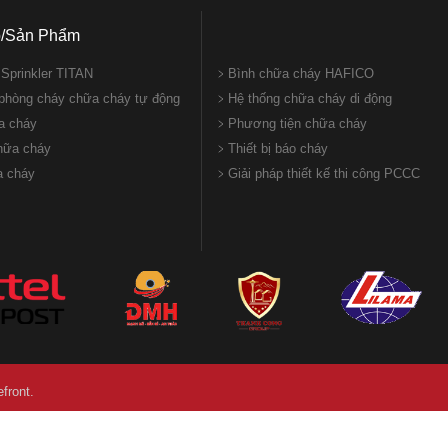
p/Sản Phẩm
Sprinkler TITAN
Bình chữa cháy HAFICO
phòng cháy chữa cháy tự động
Hệ thống chữa cháy di động
 cháy
Phương tiện chữa cháy
chữa cháy
Thiết bị báo cháy
a cháy
Giải pháp thiết kế thi công PCCC
front.