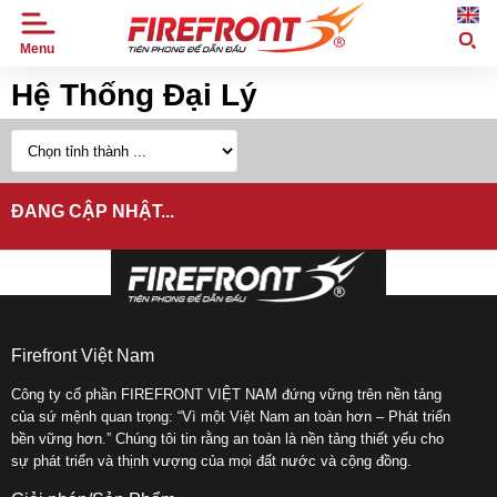
Menu
TRANG
Hệ Thống Đại Lý
CHỦ
GIỚI
THIỆU
SẢN
ĐANG CẬP NHẬT...
PHẨM
TIN
TỨC
DỰ
ÁN
Firefront Việt Nam
ỨNG
Công ty cổ phần FIREFRONT VIỆT NAM đứng vững trên nền tảng
DỤNG
của sứ mệnh quan trọng: “Vì một Việt Nam an toàn hơn – Phát triển
bền vững hơn.” Chúng tôi tin rằng an toàn là nền tảng thiết yếu cho
ĐẠI
sự phát triển và thịnh vượng của mọi đất nước và cộng đồng.
LÝ