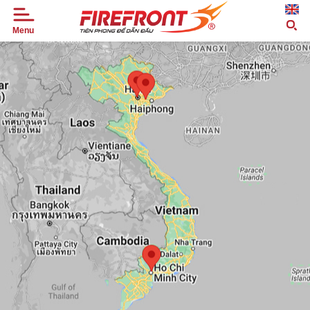
Menu
TRANG
CHỦ
GIỚI
THIỆU
SẢN
PHẨM
TIN
TỨC
DỰ
ÁN
ỨNG
DỤNG
ĐẠI
LÝ