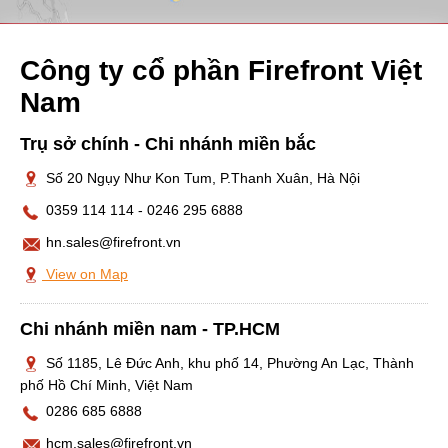
TUYỂN
DỤNG
Công ty cổ phần Firefront Việt
LIÊN
HỆ
Nam
Trụ sở chính - Chi nhánh miền bắc
Số 20 Ngụy Như Kon Tum, P.Thanh Xuân, Hà Nội
0359 114 114
-
0246 295 6888
hn.sales@firefront.vn
View on Map
Chi nhánh miền nam - TP.HCM
Số 1185, Lê Đức Anh, khu phố 14, Phường An Lạc, Thành
phố Hồ Chí Minh, Việt Nam
0286 685 6888
hcm.sales@firefront.vn