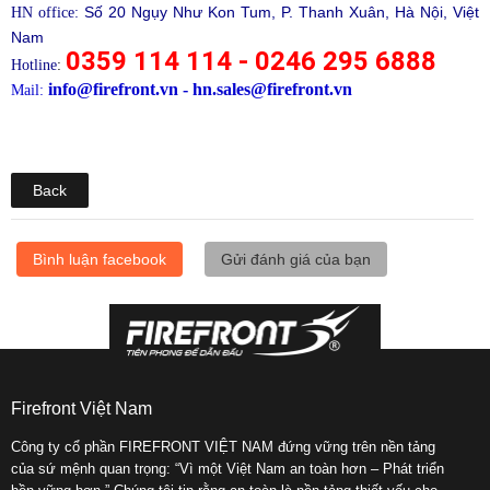
Số 20 Ngụy Như Kon Tum, P. Thanh Xuân, Hà Nội, Việt
HN office:
Nam
0359 114 114 - 0246 295 6888
Hotline
:
info@firefront.vn - hn.sales@firefront.vn
Mail:
Back
Bình luận facebook
Gửi đánh giá của bạn
Firefront Việt Nam
Công ty cổ phần FIREFRONT VIỆT NAM đứng vững trên nền tảng
của sứ mệnh quan trọng: “Vì một Việt Nam an toàn hơn – Phát triển