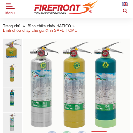
Menu
TRANG
CHỦ
Trang chủ
»
Bình chữa cháy HAFICO
»
Bình chữa cháy cho gia đình SAFE HOME
GIỚI
THIỆU
SẢN
PHẨM
TIN
TỨC
DỰ
ÁN
ỨNG
DỤNG
ĐẠI
LÝ