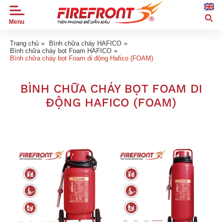
Menu
TRANG
CHỦ
Trang chủ
»
Bình chữa cháy HAFICO
»
Bình chữa cháy bọt Foam HAFICO
»
Bình chữa cháy bọt Foam di động Hafico (FOAM)
GIỚI
THIỆU
BÌNH CHỮA CHÁY BỌT FOAM DI
SẢN
PHẨM
ĐỘNG HAFICO (FOAM)
TIN
TỨC
DỰ
ÁN
ỨNG
DỤNG
ĐẠI
LÝ