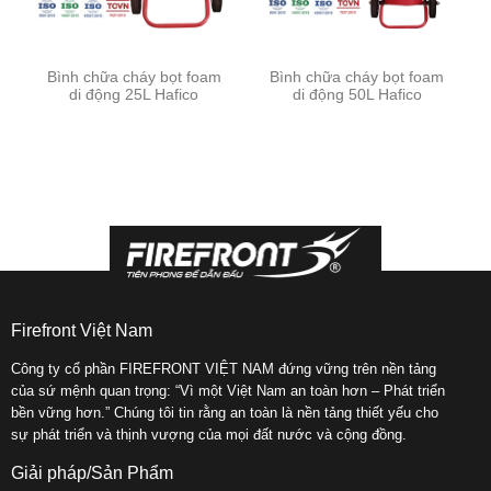
TUYỂN
DỤNG
Bình chữa cháy bọt foam
Bình chữa cháy bọt foam
LIÊN
di động 25L Hafico
di động 50L Hafico
HỆ
Firefront Việt Nam
Công ty cổ phần FIREFRONT VIỆT NAM đứng vững trên nền tảng
của sứ mệnh quan trọng: “Vì một Việt Nam an toàn hơn – Phát triển
bền vững hơn.” Chúng tôi tin rằng an toàn là nền tảng thiết yếu cho
sự phát triển và thịnh vượng của mọi đất nước và cộng đồng.
Giải pháp/Sản Phẩm