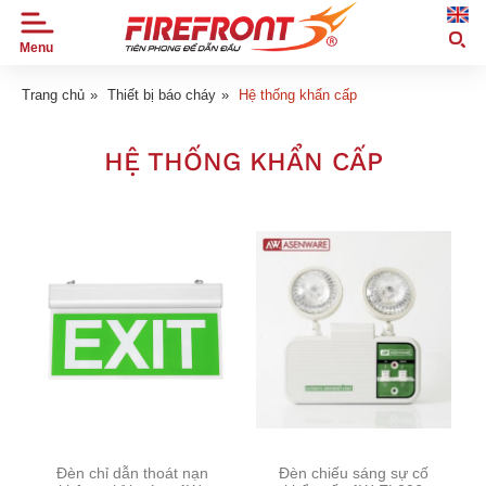
Menu
TRANG
CHỦ
Trang chủ
»
Thiết bị báo cháy
»
Hệ thống khẩn cấp
GIỚI
HỆ THỐNG KHẨN CẤP
THIỆU
SẢN
PHẨM
TIN
TỨC
DỰ
ÁN
ỨNG
DỤNG
ĐẠI
LÝ
Đèn chỉ dẫn thoát nạn
Đèn chiếu sáng sự cố