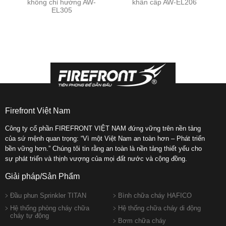
không chỉ hướng AW-
khẩn cấp AW-EL206
EL305
TUYỂN
DỤNG
LIÊN
HỆ
Firefront Việt Nam
Công ty cổ phần FIREFRONT VIỆT NAM đứng vững trên nền tảng
của sứ mệnh quan trọng: “Vì một Việt Nam an toàn hơn – Phát triển
bền vững hơn.” Chúng tôi tin rằng an toàn là nền tảng thiết yếu cho
sự phát triển và thịnh vượng của mọi đất nước và cộng đồng.
Giải pháp/Sản Phẩm
Đầu phun Sprinkler TITAN
Bình chữa cháy HAFICO
Hệ thống phòng cháy chữa
Hệ thống chữa cháy di động
cháy tự động
Bơm chữa cháy